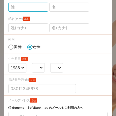
氏名(カナ)
必須
性別
男性
女性
生年月日
必須
電話番号(半角)
必須
メールアドレス
必須
docomo、SoftBank、au のメールをご利用の方へ